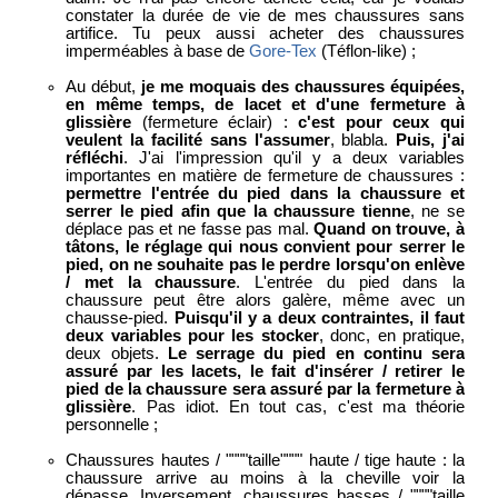
constater la durée de vie de mes chaussures sans
artifice. Tu peux aussi acheter des chaussures
imperméables à base de
Gore-Tex
(Téflon-like) ;
Au début,
je me moquais des chaussures équipées,
en même temps, de lacet et d'une fermeture à
glissière
(fermeture éclair) :
c'est pour ceux qui
veulent la facilité sans l'assumer
, blabla.
Puis, j'ai
réfléchi
. J'ai l'impression qu'il y a deux variables
importantes en matière de fermeture de chaussures :
permettre l'entrée du pied dans la chaussure et
serrer le pied afin que la chaussure tienne
, ne se
déplace pas et ne fasse pas mal.
Quand on trouve, à
tâtons, le réglage qui nous convient pour serrer le
pied, on ne souhaite pas le perdre lorsqu'on enlève
/ met la chaussure
. L'entrée du pied dans la
chaussure peut être alors galère, même avec un
chausse-pied.
Puisqu'il y a deux contraintes, il faut
deux variables pour les stocker
, donc, en pratique,
deux objets.
Le serrage du pied en continu sera
assuré par les lacets, le fait d'insérer / retirer le
pied de la chaussure sera assuré par la fermeture à
glissière
. Pas idiot. En tout cas, c'est ma théorie
personnelle ;
Chaussures hautes / """"taille"""" haute / tige haute : la
chaussure arrive au moins à la cheville voir la
dépasse. Inversement, chaussures basses / """"taille