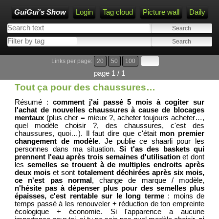
GuiGui's Show
Login
Tag cloud
Picture wall
Daily
Links per page:
20
50
100
page 1 / 1
Tout ça pour des chaussures…
Résumé :
comment j'ai passé 5 mois à cogiter sur
l'achat de nouvelles chaussures à cause de blocages
mentaux
(plus cher = mieux ?, acheter toujours acheter…,
quel modèle choisir ?, des chaussures, c'est des
chaussures, quoi…). Il faut dire que c'était
mon premier
changement de modèle
. Je publie ce shaarli pour les
personnes dans ma situation.
Si t'as des baskets qui
prennent l'eau après trois semaines d'utilisation
et dont
les
semelles se trouent à de multiples endroits après
deux mois
et sont
totalement déchirées après six mois,
ce n'est pas normal
, change de marque / modèle,
n'hésite pas à dépenser plus pour des semelles plus
épaisses, c'est rentable sur le long terme
: moins de
temps passé à les renouveler + réduction de ton empreinte
écologique + économie. Si l'apparence a aucune