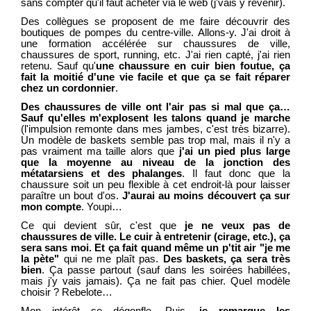
sans compter qu'il faut acheter via le web (j'vais y revenir).
Des collègues se proposent de me faire découvrir des
boutiques de pompes du centre-ville. Allons-y. J'ai droit à
une formation accélérée sur chaussures de ville,
chaussures de sport, running, etc. J'ai rien capté, j'ai rien
retenu. Sauf qu'
une chaussure en cuir bien foutue, ça
fait la moitié d'une vie facile et que ça se fait réparer
chez un cordonnier
.
Des chaussures de ville ont l'air pas si mal que ça…
Sauf qu'elles m'explosent les talons quand je marche
(l'impulsion remonte dans mes jambes, c'est très bizarre).
Un modèle de baskets semble pas trop mal, mais il n'y a
pas vraiment ma taille alors que
j'ai un pied plus large
que la moyenne au niveau de la jonction des
métatarsiens et des phalanges
. Il faut donc que la
chaussure soit un peu flexible à cet endroit-là pour laisser
paraître un bout d'os.
J'aurai au moins découvert ça sur
mon compte
. Youpi…
Ce qui devient sûr, c'est que
je ne veux pas de
chaussures de ville. Le cuir à entretenir (cirage, etc.), ça
sera sans moi. Et ça fait quand même un p'tit air "je me
la pète"
qui ne me plaît pas.
Des baskets, ça sera très
bien
. Ça passe partout (sauf dans les soirées habillées,
mais j'y vais jamais). Ça ne fait pas chier. Quel modèle
choisir ? Rebelote…