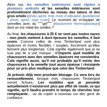
Alors oui,
les semelles extérieures sont râpées à
plusieurs endroits
et les semelles intérieures sont
profondément déchirées au niveau des talons et des
gros orteils
(
photo après trois mois d'utilisation quotidienne
;
photo après sept mois
). Le moment de m'équiper de
semelles avec du """"gel"""" (
élastomère thermoplastique
)
dont on me rebat les oreilles ?
Au final,
les chaussures à 25 € ne sont pas toutes nazes
: mes pieds mettent à dure épreuve les semelles, il faut
croire
. Comme celles de mes Timberland sont plus
épaisses et moins flexibles / souples, forcément qu'elles
tiennent plus longtemps. Cela signifie également que je ne
suis pas lié à une marque :
n'importe quel modèle de
chaussures avec des semelles épaisses me conviendra.
Cela signifie aussi, qu'il est probable qu'il existe des
chaussures à la semelle tout aussi épaisse / résistante
pour un prix plus modique que celui des Timberland
.
Je prévois déjà mon prochain blocage. Ce sera lors du
renouvellement
, lorsque mes chaussures Timberland
seront fichues.
Les modèles que je possède
actuellement n'existeront plus par effet de mode, ce qui
signifie, qu'il faudra prendre le temps de chercher leur
remplaçante
… ou de copier à nouveau sur des gens de
confiance.