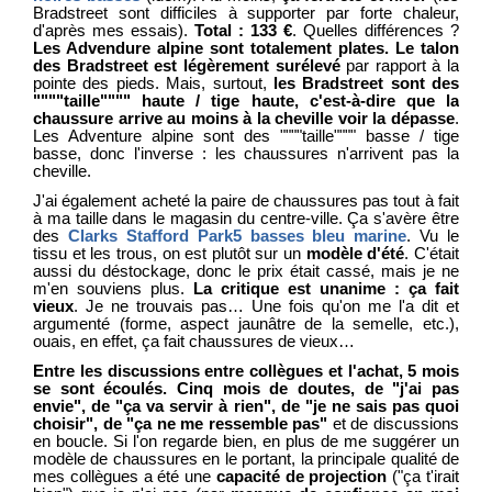
Bradstreet sont difficiles à supporter par forte chaleur,
d'après mes essais).
Total : 133 €
. Quelles différences ?
Les Advendure alpine sont totalement plates. Le talon
des Bradstreet est légèrement surélevé
par rapport à la
pointe des pieds. Mais, surtout,
les Bradstreet sont des
""""taille"""" haute / tige haute, c'est-à-dire que la
chaussure arrive au moins à la cheville voir la dépasse
.
Les Adventure alpine sont des """"taille"""" basse / tige
basse, donc l'inverse : les chaussures n'arrivent pas la
cheville.
J'ai également acheté la paire de chaussures pas tout à fait
à ma taille dans le magasin du centre-ville. Ça s'avère être
des
Clarks Stafford Park5 basses bleu marine
. Vu le
tissu et les trous, on est plutôt sur un
modèle d'été
. C'était
aussi du déstockage, donc le prix était cassé, mais je ne
m'en souviens plus.
La critique est unanime : ça fait
vieux
. Je ne trouvais pas… Une fois qu'on me l'a dit et
argumenté (forme, aspect jaunâtre de la semelle, etc.),
ouais, en effet, ça fait chaussures de vieux…
Entre les discussions entre collègues et l'achat, 5 mois
se sont écoulés. Cinq mois de doutes, de "j'ai pas
envie", de "ça va servir à rien", de "je ne sais pas quoi
choisir", de "ça ne me ressemble pas"
et de discussions
en boucle. Si l'on regarde bien, en plus de me suggérer un
modèle de chaussures en le portant, la principale qualité de
mes collègues a été une
capacité de projection
("ça t'irait