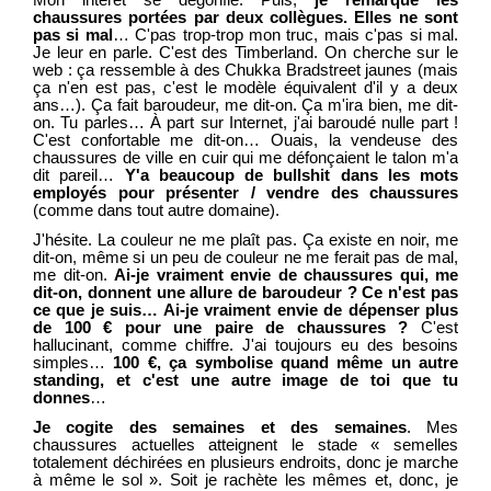
Mon intérêt se dégonfle. Puis,
je remarque les
chaussures portées par deux collègues. Elles ne sont
pas si mal
… C'pas trop-trop mon truc, mais c'pas si mal.
Je leur en parle. C'est des Timberland. On cherche sur le
web : ça ressemble à des Chukka Bradstreet jaunes (mais
ça n'en est pas, c'est le modèle équivalent d'il y a deux
ans…). Ça fait baroudeur, me dit-on. Ça m'ira bien, me dit-
on. Tu parles… À part sur Internet, j'ai baroudé nulle part !
C'est confortable me dit-on… Ouais, la vendeuse des
chaussures de ville en cuir qui me défonçaient le talon m'a
dit pareil…
Y'a beaucoup de bullshit dans les mots
employés pour présenter / vendre des chaussures
(comme dans tout autre domaine).
J'hésite. La couleur ne me plaît pas. Ça existe en noir, me
dit-on, même si un peu de couleur ne me ferait pas de mal,
me dit-on.
Ai-je vraiment envie de chaussures qui, me
dit-on, donnent une allure de baroudeur ? Ce n'est pas
ce que je suis… Ai-je vraiment envie de dépenser plus
de 100 € pour une paire de chaussures ?
C'est
hallucinant, comme chiffre. J'ai toujours eu des besoins
simples…
100 €, ça symbolise quand même un autre
standing, et c'est une autre image de toi que tu
donnes
…
Je cogite des semaines et des semaines
. Mes
chaussures actuelles atteignent le stade « semelles
totalement déchirées en plusieurs endroits, donc je marche
à même le sol ». Soit je rachète les mêmes et, donc, je