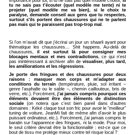
importance pour toi, si tu ne sais pas quel modèle choisir,
si
tu ne sais pas t'écouter (quel modèle me tente) ni te
projeter (quel modèle me va bien), si le choix te
paralyse, demande conseil aux gens que tu respectes,
surtout s'ils portent des chaussures qui ne te parlent
pas mais qui te paraissent pas trop-trop mal
.
Si l'on m'avait dit que j'écrirai un jour un shaarli ayant pour
thèmatique les chaussures… Shit happens. Au-delà de
chaussures,
il est surtout là pour consigner mes
blocages mentaux et mes contradictions
, ce qui n'est
pas inintéressant à archiver afin de
visualiser, plus tard,
les améliorations et les régressions
.
Je porte des fringues et des chaussures pour deux
raisons : masquer mon corps et m'adapter aux
conditions du terrain
(température, pluie, sol irritant ‒
genre l'asphalte ou le sable ‒, chemin caillouteux, bris de
verre, etc.). Forcément,
j'ai jamais compris pourquoi ces
éléments devaient être des éléments de distinction
sociale
(on notera que c'est bien pareil dans d'autres
domaines : Kéké claque tout son fric pour avoir le "meilleur"
tuning de voiture, JeanMi fait de même afin d'avoir le plus
puissant ordinateur, etc.). Forcément, j'ai jamais compris le
baratin sur l'apparence des fringues, ni la mode. Pour moi,
le seul critère devrait être la fonctionnalité : est-ce que ce
bout de tissu me protège mieux contre tel risque local ?