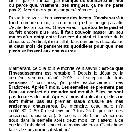
bien") que je n'ai pas (par
manque de confiance en moi
ou parce que, vraiment, des fringues, ça ne me parle
pas ?
). Merci à eux pour leur persévérance. :)
Reste à trouver le bon
serrage des lacets. J'avais serré à
fond
, comme un fou, afin que mon pied ne bouge pas afin
d'éviter les ampoules. Grave erreur :
ça étouffe le pied et
ça fait encore plus mal. Il faut pouvoir passer un peu
moins d'un doigt entre l'arrière du pied
et l'arrière de la
chaussure. Au final, il m'a fallut deux semaines d'adaptation
et
deux mois de pansements quotidiens pour que mes
pieds se fassent aux chaussures
.
Maintenant, ce que tout le monde veut savoir :
est-ce que
l'investissement est rentable ?
Depuis le début de la
dernière semaine d'août 2019, à l'exception de trois
semaines / un mois, j'ai porté exclusivement mes
Bradstreet.
Après 7 mois, Les semelles ne prennent pas
l'eau au contact du moindre sol mouillé. Elles ne sont
pas trouées du tout. Après 7 mois d'utilisation, elles ne
sont même pas au premier stade d'usure de mes
anciennes chaussures
. De mémoire, cette paire m'a
coûté 80 €. 80 € c'est environ 3 fois 25 € (prix de mes
anciennes chaussures). Si celles à 25 € ont d'énormes
trous dans la semelle après deux mois, on s'attend à ce
que les Timberland tiennent au moins six mois. C'est chose
faite.
Je suis donc satisfait
. \o/