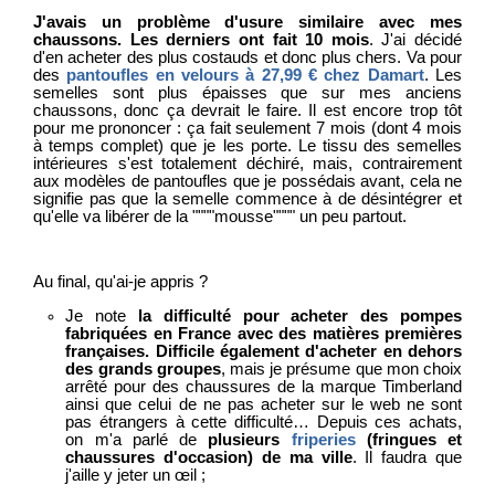
J'avais un problème d'usure similaire avec mes
chaussons. Les derniers ont fait 10 mois
. J'ai décidé
d'en acheter des plus costauds et donc plus chers. Va pour
des
pantoufles en velours à 27,99 € chez Damart
. Les
semelles sont plus épaisses que sur mes anciens
chaussons, donc ça devrait le faire. Il est encore trop tôt
pour me prononcer : ça fait seulement 7 mois (dont 4 mois
à temps complet) que je les porte. Le tissu des semelles
intérieures s'est totalement déchiré, mais, contrairement
aux modèles de pantoufles que je possédais avant, cela ne
signifie pas que la semelle commence à de désintégrer et
qu'elle va libérer de la """"mousse"""" un peu partout.
Au final, qu'ai-je appris ?
Je note
la difficulté pour acheter des pompes
fabriquées en France avec des matières premières
françaises. Difficile également d'acheter en dehors
des grands groupes
, mais je présume que mon choix
arrêté pour des chaussures de la marque Timberland
ainsi que celui de ne pas acheter sur le web ne sont
pas étrangers à cette difficulté… Depuis ces achats,
on m'a parlé de
plusieurs
friperies
(fringues et
chaussures d'occasion) de ma ville
. Il faudra que
j'aille y jeter un œil ;