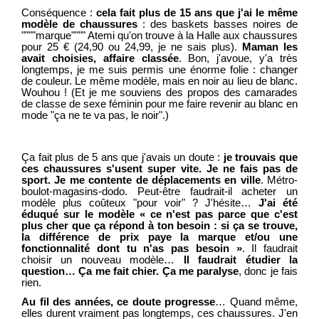
Conséquence :
cela fait plus de 15 ans que j'ai le même
modèle de chaussures
: des baskets basses noires de
""""marque"""" Atemi qu'on trouve à la Halle aux chaussures
pour 25 € (24,90 ou 24,99, je ne sais plus).
Maman les
avait choisies, affaire classée
. Bon, j'avoue, y'a très
longtemps, je me suis permis une énorme folie : changer
de couleur. Le même modèle, mais en noir au lieu de blanc.
Wouhou ! (Et je me souviens des propos des camarades
de classe de sexe féminin pour me faire revenir au blanc en
mode "ça ne te va pas, le noir".)
Ça fait plus de 5 ans que j'avais un doute :
je trouvais que
ces chaussures s'usent super vite. Je ne fais pas de
sport. Je me contente de déplacements en ville
. Métro-
boulot-magasins-dodo. Peut-être faudrait-il acheter un
modèle plus coûteux "pour voir" ? J'hésite…
J'ai été
éduqué sur le modèle « ce n'est pas parce que c'est
plus cher que ça répond à ton besoin : si ça se trouve,
la différence de prix paye la marque et/ou une
fonctionnalité dont tu n'as pas besoin »
. Il faudrait
choisir un nouveau modèle…
Il faudrait étudier la
question… Ça me fait chier. Ça me paralyse
, donc je fais
rien.
Au fil des années, ce doute progresse
… Quand même,
elles durent vraiment pas longtemps, ces chaussures. J'en