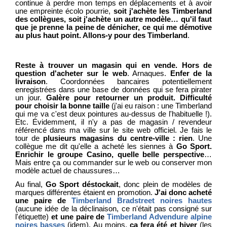
continue à perdre mon temps en déplacements et à avoir
une empreinte écolo pourrie,
soit j'achète les Timberland
des collègues, soit j'achète un autre modèle… qu'il faut
que je prenne la peine de dénicher, ce qui me démotive
au plus haut point. Allons-y pour des Timberland
.
Reste à trouver un magasin qui en vende. Hors de
question d'acheter sur le web
. Arnaques.
Enfer de la
livraison
. Coordonnées bancaires potentiellement
enregistrées dans une base de données qui se fera pirater
un jour.
Galère pour retourner un produit. Difficulté
pour choisir la bonne taille
(j'ai eu raison : une Timberland
qui me va c'est deux pointures au-dessus de l'habituelle !).
Etc. Évidemment, il n'y a pas de magasin / revendeur
référencé dans ma ville sur le site web officiel. Je fais le
tour de
plusieurs magasins du centre-ville : rien
. Une
collègue me dit qu'elle a acheté les siennes à
Go Sport.
Enrichir le groupe Casino, quelle belle perspective
…
Mais entre ça ou commander sur le web ou conserver mon
modèle actuel de chaussures…
Au final,
Go Sport déstockait
, donc plein de modèles de
marques différentes étaient en promotion.
J'ai donc acheté
une paire de
Timberland Bradstreet noires hautes
(aucune idée de la déclinaison, ce n'était pas consigné sur
l'étiquette)
et une paire de
Timberland Advendure alpine
noires basses
(idem). Au moins,
ça fera été et hiver
(les