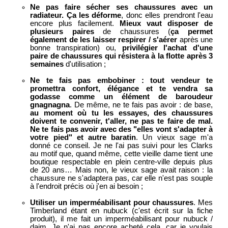
Ne pas faire sécher ses chaussures avec un
radiateur. Ça les déforme
, donc elles prendront l'eau
encore plus facilement.
Mieux vaut disposer de
plusieurs paires
de chaussures (
ça permet
également de les laisser respirer / s'aérer
après une
bonne transpiration) ou,
privilégier l'achat d'une
paire de chaussures qui résistera à la flotte après 3
semaines
d'utilisation ;
Ne te fais pas embobiner : tout vendeur te
promettra confort, élégance et te vendra sa
godasse comme un élément de baroudeur
gnagnagna
. De même, ne te fais pas avoir : de base,
au moment où tu les essayes, des chaussures
doivent te convenir, t'aller, ne pas te faire de mal.
Ne te fais pas avoir avec des "elles vont s'adapter à
votre pied" et autre baratin
. Un vieux sage m'a
donné ce conseil. Je ne l'ai pas suivi pour les Clarks
au motif que, quand même, cette vieille dame tient une
boutique respectable en plein centre-ville depuis plus
de 20 ans… Mais non, le vieux sage avait raison : la
chaussure ne s'adaptera pas, car elle n'est pas souple
à l'endroit précis où j'en ai besoin ;
Utiliser un imperméabilisant pour chaussures
. Mes
Timberland étant en nubuck (c'est écrit sur la fiche
produit), il me fait un imperméabilisant pour nubuck /
daim. Je n'ai pas encore acheté cela, car je voulais