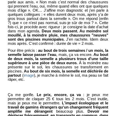
parle aux amis. « Non mais c'est normal des chaussures
qui prennent l'eau, oui, même quand elles ont que quelques
mois d'âge ». OK… J'affine mon diagnostic et j'en parle à
quelques collègues : « elles durent deux mois, après y'a de
gros trous partout dans la semelle ». On me répond (enfin
?) que « ce n'est pas normal, suis-je sûr de moi ? ». Cette
fois-ci, je procède avec rigueur : je consigne la date d'achat
dans mon agenda.
Deux mois passent. Au moindre sol
mouillé, à la moindre pluie, mes chaussures "neuves"
sont des piscines municipales
. J'en rachète. Idem deux
mois après. C'est confirmé : durée de vie = 2 mois.
Pour être précis :
au bout de trois semaines / un mois, la
semelle laisse passer l'eau
, mais, ça va encore.
Au bout
de deux mois, la semelle a plusieurs trous d'une taille
supérieure à une pièce de deux euros
. À la moindre eau
présente sur le sol, les chaussures se transforment en
piscines.
Au bout de six mois, la semelle est déchirée de
partout
(
image
), je marche à même le sol, ma peau se fait
râper, etc.
Ça me gonfle.
Le prix, encore, ça va
: je peux me
permettre de claquer 25 € tous les 2 mois. C'est inutile,
mais je peux me le permettre.
L'impact écologique et le
travail de gamins étrangers qu'un changement fréquent
amplifie me dérangent
beaucoup plus.
Devoir me
déplacer fréquemment, en transports en commun, dans