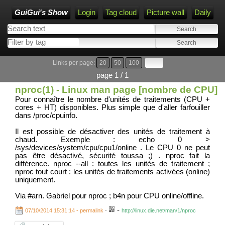
GuiGui's Show
Login
Tag cloud
Picture wall
Daily
Links per page:
20
50
100
page 1 / 1
nproc(1) - Linux man page [nombre de CPU]
Pour connaître le nombre d'unités de traitements (CPU +
cores + HT) disponibles. Plus simple que d'aller farfouiller
dans /proc/cpuinfo.
Il est possible de désactiver des unités de traitement à
chaud. Exemple : echo 0 >
/sys/devices/system/cpu/cpu1/online . Le CPU 0 ne peut
pas être désactivé, sécurité toussa ;) . nproc fait la
différence. nproc --all : toutes les unités de traitement ;
nproc tout court : les unités de traitements activées (online)
uniquement.
Via #arn. Gabriel pour nproc ; b4n pour CPU online/offline.
-
07/10/2014 15:31:14 - permalink
-
http://linux.die.net/man/1/nproc