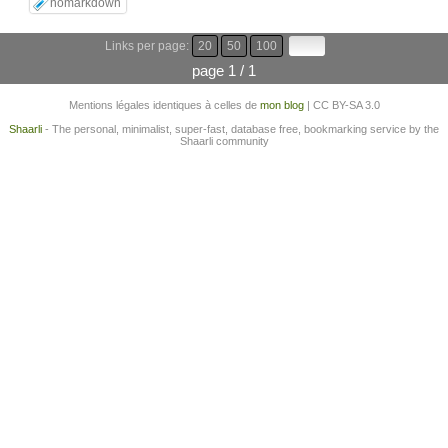
nomarkdown
Links per page:
20
50
100
page 1 / 1
Mentions légales identiques à celles de
mon blog
| CC BY-SA 3.0
Shaarli
- The personal, minimalist, super-fast, database free, bookmarking service by the
Shaarli community