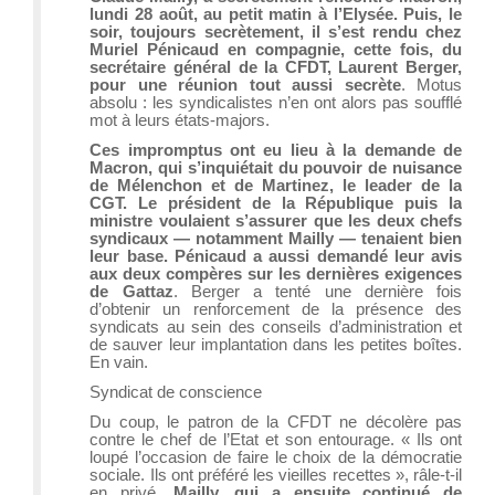
lundi 28 août, au petit matin à l’Elysée. Puis, le
soir, toujours secrètement, il s’est rendu chez
Muriel Pénicaud en compagnie, cette fois, du
secrétaire général de la CFDT, Laurent Berger,
pour une réunion tout aussi secrète
. Motus
absolu : les syndicalistes n’en ont alors pas soufflé
mot à leurs états-majors.
Ces impromptus ont eu lieu à la demande de
Macron, qui s’inquiétait du pouvoir de nuisance
de Mélenchon et de Martinez, le leader de la
CGT. Le président de la République puis la
ministre voulaient s’assurer que les deux chefs
syndicaux — notamment Mailly — tenaient bien
leur base. Pénicaud a aussi demandé leur avis
aux deux compères sur les dernières exigences
de Gattaz
. Berger a tenté une dernière fois
d’obtenir un renforcement de la présence des
syndicats au sein des conseils d’administration et
de sauver leur implantation dans les petites boîtes.
En vain.
Syndicat de conscience
Du coup, le patron de la CFDT ne décolère pas
contre le chef de l’Etat et son entourage. « Ils ont
loupé l’occasion de faire le choix de la démocratie
sociale. Ils ont préféré les vieilles recettes », râle-t-il
en privé.
Mailly, qui a ensuite continué de