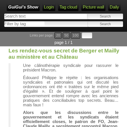
GuiGui's Show
Login
Tag cloud
Picture wall
Daily
Links per page:
20
50
100
page 1 / 1
Les rendez-vous secret de Berger et Mailly
au ministère et au Château
Une câlinothérapie syndicale pour rassurer le
président Macron.
Édouard Philippe le répète : les organisations
syndicales et patronales qui ont discuté les
ordonnances ont été « traitées sur le même pied
d’égalité ». Et de souligner à quel point le
gouvernement entend rompre avec les anciennes
pratiques des conciliabules top secrets. Beau…
mais faux !
Alors que les discussions entre le
gouvernement et les syndicats étaient
officiellement closes, le patron de FO, Jean-
Claude Mailly, a secrètement rencontré Macron,