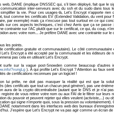
eb, DANE (implique DNSSEC qui, s'il bien déployé, fait que le si
la communication inter-serveurs avec du ssh et du sudo dans tous l
mplifier la vie. Pour ces usages-là, Let's Encrypt n'apporte rien d
t, tout comme les certificats EV (Extended Validation, du vent pour fa
bancaire, par exemple) mais ça n'excuse pas tout surtout en ce qui c
ails sur ces aspects techniques, c'est chez Aeris que ça se passe 
contrainte sur l'AC plutôt que sur le certificat, ce qui, du coup, n'
n bidon avec votre nom... Je préfère DANE avec une contrainte sur le c
us les points.
de certification gratuite et communautaire). Le côté communautaire 
uel Let's Encrypt a été accepté par la communauté et les éditeurs d
nerai pas cela en utilisant Let's Encrypt.
 surfe sur la vague post-Snowden comme beaucoup d'autres initi
how.info/?vungLg
). À qui profite Let's Encrypt ? Attention au faux s
és de certifications reconnues par un logiciel !
'on lui prête, ne doit pas masquer la réalité qui est que la so
nés (des certificats que tout un chacun peut générer), pas une énième au
 on aura de la crypto décentralisée (autant que le DNS et je n'ai pas
istre de vous retirer votre nom ou aux FAI de le filtrer sur leurs 
on du pouvoir et peuvent rejeter qui elles veulent (activiste,...) ou obli
tification qui signe n'importe quoi, sous la pression ou volontaireme
DANE notamment dans les interfaces web des bureaux d'enregistreme
urd'hui. J'espère que Let's Encrypt ne va pas agir comme un écran de 