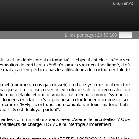
6060 links
Links per page:
20
50
100
uits et un déploiement automatisé. L'objectif est clair : sécuriser
évocation de certificats x509 n'a jamais vraiment fonctionné, d'où
able mais ça n'empêchera pas les utilisateurs de contourner l'alerte
 logiciel (comme un navigateur web) ou d'un système peut émettre
 qui se croit ainsi en sécurité/confiance alors, qu'en réalité, un
ation bien établie et qui ne voudra pas d'ennui comme Symantec
 données en clair. Il n'y a pas besoin d'ordonner quoi que ce soit
 comme l'EFF, iraient crier au scandale sur tous les toits. Let's
 que TLS est déployé "partout".
er les communications sans lever d'alerte, le feront-elles ? Que
répartiteurs de charge TLS ? Je m'interroge sincèrement.