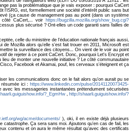
ux éditeurs de navigateurs web (ÉDIT DU 09/03/2016 À 12h11 : les
hange pas la problématique que je vais exposer : pourquoi CaCert
t l'ISRG, est, formellement une société d'intérêt public sans but
tre relevé (ça cause de management pas au point (dans un système
e côté CaCert,... voir
https://bugzilla.mozilla.org/show_bug.cgi?
rocessus plus sécurisé ? Ont-elles un code garanti sans failles de
ptée, celle du ministère de l'éducation nationale français aussi,
de Mozilla alors qu'elle s'est fait trouer en 2011, Microsoft est
ettre la surveillance des citoyens... On vient de le voir au point
otif de rejeter à ce point CaCert. Donc, pourquoi Let's Encrypt et
 lieu de monter une nouvelle initiative ? Le côté communautaire
 Cisco, Facebook et Akamai, pouf, les cerveaux s'éteignent et ça
ser les communications donc on le fait alors qu'on aurait pu se
n résumée ici :
https://www.linkedin.com/pulse/20141120073425-
ate avec les messageries instantanées prétendument sécurisées
/shaarli.guiguishow.info/?_EgmHw
,
http://shaarli.guiguishow.info/?
er.ietf.org/wg/acme/documents/
), oki, il en existe déjà plusieurs
 catastrophe. Ça sera sans moi. Ajoutons qu'en cas de fail, les
cieux contenu et on aura le même résultat qu'avec des certificats