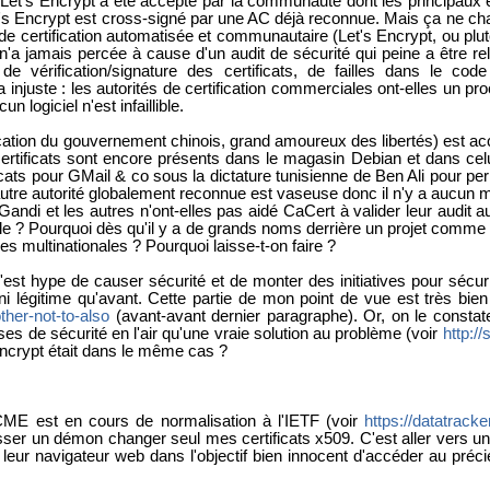
uel Let's Encrypt a été accepté par la communauté dont les principa
Let's Encrypt est cross-signé par une AC déjà reconnue. Mais ça ne c
e certification automatisée et communautaire (Let's Encrypt, ou plutô
elle n'a jamais percée à cause d'un audit de sécurité qui peine a ê
e vérification/signature des certificats, de failles dans le cod
a injuste : les autorités de certification commerciales ont-elles un p
n logiciel n'est infaillible.
ication du gouvernement chinois, grand amoureux des libertés) est acce
certificats sont encore présents dans le magasin Debian et dans celui 
icats pour GMail & co sous la dictature tunisienne de Ben Ali pour perm
autre autorité globalement reconnue est vaseuse donc il n'y a aucun m
di et les autres n'ont-elles pas aidé CaCert à valider leur audit au
lle ? Pourquoi dès qu'il y a de grands noms derrière un projet comme
 multinationales ? Pourquoi laisse-t-on faire ?
t hype de causer sécurité et de monter des initiatives pour sécuri
ni légitime qu'avant. Cette partie de mon point de vue est très bie
her-not-to-also
(avant-avant dernier paragraphe). Or, on le const
s de sécurité en l'air qu'une vraie solution au problème (voir
http:/
 Encrypt était dans le même cas ?
ACME est en cours de normalisation à l'IETF (voir
https://datatrack
ser un démon changer seul mes certificats x509. C'est aller vers une
r leur navigateur web dans l'objectif bien innocent d'accéder au pré