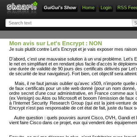
GuiGui's Show
Home
Login
RSS Fee
Mon avis sur Let's Encrypt : NON
Je suis plutôt contre Let's Encrypt et je vais exposer mes raiso
D'abord, c'est une mauvaise solution à un vrai problème. Let's Enc
le net en simplifiant et en rendant plus facile d'accès le déploi
une durée de validité de 90 jours des certificats délivrés par Let'
de sécurité de leur navigateur). Fort bien, cet objectif sera atteint
Mais, il ne faut jamais oublier qu'avec x509, n'importe quelle 
de faux certificats pour un site web donné (pour un nom donné, en
ordre secret d'une cour administrative, en France comme aux U
(ex Verisign) ou Atos ou Microsoft et booom l'émission de faux ce
à l'Internet Security Research Group (qui est la joint-venture d
Encrypt n'est pas responsable de cet état de fait, juste du faux se
Autre question : quels pouvoirs auront Cisco, OVH, Gandi et les
vient faire Cisco dans ce projet, eux qui vendent des équipement