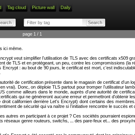
d
Tag cloud
Picture wall
Daily
page 1 / 1
ns ici même.
rypt veut simplifier l'utilisation de TLS avec des certificats x509 grat
ement de TLS et en protégeant, un peu, contre les compromissions (la r
s Encrypt : au bout de 90 jours, le certificat est mort, c'est indiscut
.
autorité de certification présente dans le magasin de certificat d'un
 vrai). Donc, on déploie TLS partout pour tromper l'utilisateur lambda
S comme ailleurs dans le monde, auprès d'une autorité de certific
rtificats qui ne généreront aucune erreur et permettront d'obtenir les
e droit californien derrière Let's Encrypt) dont certains des membres,
ntiment de sécurité qui va naître si l'initiative rencontre le succès et
 autres en participant à ce projet ? Ces sociétés pourraient espionn
s réseaux genre routeurs, switchs, ... des pare-feux et... des proxy/