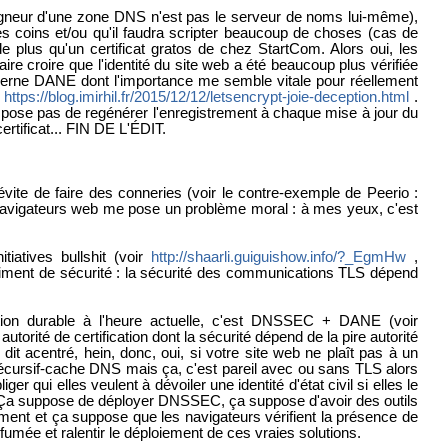
gneur d'une zone DNS n'est pas le serveur de noms lui-même),
es coins et/ou qu'il faudra scripter beaucoup de choses (cas de
e plus qu'un certificat gratos de chez StartCom. Alors oui, les
ire croire que l'identité du site web a été beaucoup plus vérifiée
oncerne DANE dont l'importance me semble vitale pour réellement
:
https://blog.imirhil.fr/2015/12/12/letsencrypt-joie-deception.html
.
impose pas de regénérer l'enregistrement à chaque mise à jour du
ertificat... FIN DE L'ÉDIT.
évite de faire des conneries (voir le contre-exemple de Peerio :
e navigateurs web me pose un problème moral : à mes yeux, c'est
atives bullshit (voir
http://shaarli.guiguishow.info/?_EgmHw
,
entiment de sécurité : la sécurité des communications TLS dépend
lution durable à l'heure actuelle, c'est DNSSEC + DANE (voir
torité de certification dont la sécurité dépend de la pire autorité
 dit acentré, hein, donc, oui, si votre site web ne plaît pas à un
récursif-cache DNS mais ça, c'est pareil avec ou sans TLS alors
ger qui elles veulent à dévoiler une identité d'état civil si elles le
nt). Ça suppose de déployer DNSSEC, ça suppose d'avoir des outils
nt et ça suppose que les navigateurs vérifient la présence de
fumée et ralentir le déploiement de ces vraies solutions.