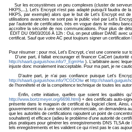
Sur les ecosystèmes un peu complexes (cluster de serveurs w
HKPS,...), Let's Encrypt n'est pas adapté puisqu'il faudra de 
HKPS, par exemple) alors que le but de Let's Encrypt est de si
utilisations avancées ne sont pas le public visé par Let's Encryp
par l'autorité de certification, très en vogue dans le milieu 
accroître la sécurité de nos communications. Pour plus de dét
ÉDIT DU 09/03/2016 À 12h : Oui, on peut utiliser DANE avec une 
certificat. Sauf que votre AC peut toujours signer un certificatio
Pour résumer : pour moi, Let's Encrypt, c'est une connerie sur to
D'une part, il fallait encourager et financer CaCert (autorité 
http://shaarli.guiguishow.info/?_EgmHw
). L'arbitraire avec leq
injuste donc moralement inacceptable. Pour ma part, je ne caution
D'autre part, je n'ai pas confiance puisque Let's Encrypt
http://shaarli.guiguishow.info/?CGDOlw
et
http://shaarli.guiguis
de l'honnêteté et de la compétence technique de toutes les autorit
Enfin, cette initiative, quelles que soient les qualités qu
http://www.bortzmeyer.org/6698.html
) + des certificats auto-sig
présente dans le magasin de certificat du logiciel client. Ainsi,
gouvernement ou à une société commerciale, on demandera au reg
que les autorités de certifications rajoutent un point de concentrati
souhaitent) et efficace (adieu le problème d'une autorité de cer
plus pratiques pour générer les enregistrements DNS TLSA de 
tels enregistrements et les valident ce qui n'est pas le cas aujo