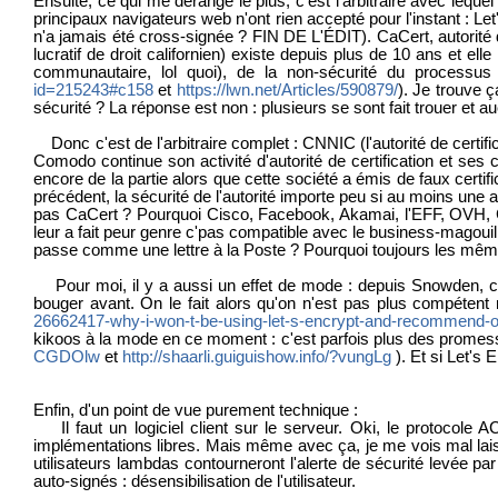
Ensuite, ce qui me dérange le plus, c'est l'arbitraire avec leq
principaux navigateurs web n'ont rien accepté pour l'instant : 
n'a jamais été cross-signée ? FIN DE L'ÉDIT). CaCert, autorité d
lucratif de droit californien) existe depuis plus de 10 ans et 
communautaire, lol quoi), de la non-sécurité du processus d
id=215243#c158
et
https://lwn.net/Articles/590879/
). Je trouve ç
sécurité ? La réponse est non : plusieurs se sont fait trouer et aucu
Donc c'est de l'arbitraire complet : CNNIC (l'autorité de certif
Comodo continue son activité d'autorité de certification et ses 
encore de la partie alors que cette société a émis de faux certif
précédent, la sécurité de l'autorité importe peu si au moins une 
pas CaCert ? Pourquoi Cisco, Facebook, Akamai, l'EFF, OVH, Gan
leur a fait peur genre c'pas compatible avec le business-magoui
passe comme une lettre à la Poste ? Pourquoi toujours les mêmes
Pour moi, il y a aussi un effet de mode : depuis Snowden, c'es
bouger avant. On le fait alors qu'on n'est pas plus compétent 
26662417-why-i-won-t-be-using-let-s-encrypt-and-recommend-ot
kikoos à la mode en ce moment : c'est parfois plus des promesse
CGDOlw
et
http://shaarli.guiguishow.info/?vungLg
). Et si Let's
Enfin, d'un point de vue purement technique :
Il faut un logiciel client sur le serveur. Oki, le protocole 
implémentations libres. Mais même avec ça, je me vois mal lais
utilisateurs lambdas contourneront l'alerte de sécurité levée pa
auto-signés : désensibilisation de l'utilisateur.