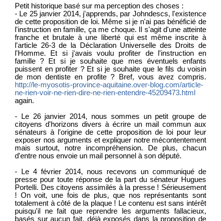
Petit historique basé sur ma perception des choses :
- Le 25 janvier 2014, j'apprends, par Johndescs, l'existence
de cette proposition de loi. Même si je n'ai pas bénéficié de
l'instruction en famille, ça me choque. Il s'agit d'une atteinte
franche et brutale à une liberté qui est même inscrite à
l'article 26-3 de la Déclaration Universelle des Droits de
l'Homme. Et si j'avais voulu profiter de l'instruction en
famille ? Et si je souhaite que mes éventuels enfants
puissent en profiter ? Et si je souhaite que le fils du voisin
de mon dentiste en profite ? Bref, vous avez compris.
http://le-myosotis-province-aquitaine.over-blog.com/article-
ne-rien-voir-ne-rien-dire-ne-rien-entendre-45209473.html
again.
- Le 26 janvier 2014, nous sommes un petit groupe de
citoyens d'horizons divers à écrire un mail commun aux
sénateurs à l'origine de cette proposition de loi pour leur
exposer nos arguments et expliquer notre mécontentement
mais surtout, notre incompréhension. De plus, chacun
d'entre nous envoie un mail personnel à son député.
- Le 4 février 2014, nous recevons un communiqué de
presse pour toute réponse de la part du sénateur Hugues
Portelli. Des citoyens assimilés à la presse ! Sérieusement
! On voit, une fois de plus, que nos représentants sont
totalement à côté de la plaque ! Le contenu est sans intérêt
puisqu'il ne fait que reprendre les arguments fallacieux,
basés sur aucun fait, déjà exposés dans la proposition de