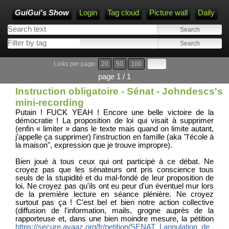
GuiGui's Show
Login
Tag cloud
Picture wall
Daily
Links per page:
20
50
100
page 1 / 1
Instruction obligatoire - Sénat - Johndescs's
mini-recording
Putain ! FUCK YEAH ! Encore une belle victoire de la
démocratie ! La proposition de loi qui visait à supprimer
(enfin « limiter » dans le texte mais quand on limite autant,
j'appelle ça supprimer) l'instruction en famille (aka "l'école à
la maison", expression que je trouve impropre).
Bien joué à tous ceux qui ont participé à ce débat. Ne
croyez pas que les sénateurs ont pris conscience tous
seuls de la stupidité et du mal-fondé de leur proposition de
loi. Ne croyez pas qu'ils ont eu peur d'un éventuel mur lors
de la première lecture en séance plénière. Ne croyez
surtout pas ça ! C'est bel et bien notre action collective
(diffusion de l'information, mails, grogne auprès de la
rapporteuse et, dans une bien moindre mesure, la pétition
https://secure.avaaz.org/fr/petition/SENAT_Lannulation_de_