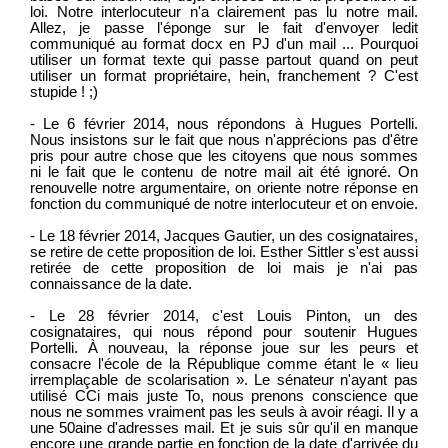
loi. Notre interlocuteur n'a clairement pas lu notre mail.
Allez, je passe l'éponge sur le fait d'envoyer ledit
communiqué au format docx en PJ d'un mail ... Pourquoi
utiliser un format texte qui passe partout quand on peut
utiliser un format propriétaire, hein, franchement ? C'est
stupide ! ;)
- Le 6 février 2014, nous répondons à Hugues Portelli.
Nous insistons sur le fait que nous n'apprécions pas d'être
pris pour autre chose que les citoyens que nous sommes
ni le fait que le contenu de notre mail ait été ignoré. On
renouvelle notre argumentaire, on oriente notre réponse en
fonction du communiqué de notre interlocuteur et on envoie.
- Le 18 février 2014, Jacques Gautier, un des cosignataires,
se retire de cette proposition de loi. Esther Sittler s'est aussi
retirée de cette proposition de loi mais je n'ai pas
connaissance de la date.
- Le 28 février 2014, c'est Louis Pinton, un des
cosignataires, qui nous répond pour soutenir Hugues
Portelli. À nouveau, la réponse joue sur les peurs et
consacre l'école de la République comme étant le « lieu
irremplaçable de scolarisation ». Le sénateur n'ayant pas
utilisé CCi mais juste To, nous prenons conscience que
nous ne sommes vraiment pas les seuls à avoir réagi. Il y a
une 50aine d'adresses mail. Et je suis sûr qu'il en manque
encore une grande partie en fonction de la date d'arrivée du