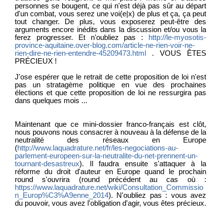
personnes se bougent, ce qui n'est déjà pas sûr au départ
d'un combat, vous serez une voi(e|x) de plus et ça, ça peut
tout changer. De plus, vous exposerez peut-être des
arguments encore inédits dans la discussion et/ou vous la
ferez progresser. Et n'oubliez pas :
http://le-myosotis-
province-aquitaine.over-blog.com/article-ne-rien-voir-ne-
rien-dire-ne-rien-entendre-45209473.html
. VOUS ÊTES
PRÉCIEUX !
J'ose espérer que le retrait de cette proposition de loi n'est
pas un stratagème politique en vue des prochaines
élections et que cette proposition de loi ne ressurgira pas
dans quelques mois ...
Maintenant que ce mini-dossier franco-français est clôt,
nous pouvons nous consacrer à nouveau à la défense de la
neutralité des réseaux en Europe
(
http://www.laquadrature.net/fr/les-negociations-au-
parlement-europeen-sur-la-neutralite-du-net-prennent-un-
tournant-desastreux
). Il faudra ensuite s'attaquer à la
réforme du droit d'auteur en Europe quand le prochain
round s'ouvrira (round précédent au cas où :
https://www.laquadrature.net/wiki/Consultation_Commissio
n_Europ%C3%A9enne_2014
). N'oubliez pas : vous avez
du pouvoir, vous avez l'obligation d'agir, vous êtes précieux.