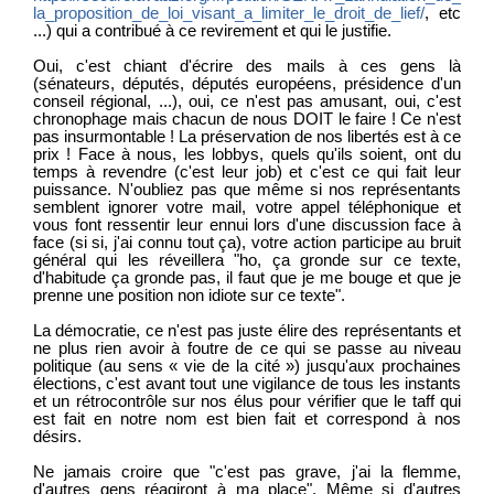
la_proposition_de_loi_visant_a_limiter_le_droit_de_lief/
, etc
...) qui a contribué à ce revirement et qui le justifie.
Oui, c'est chiant d'écrire des mails à ces gens là
(sénateurs, députés, députés européens, présidence d'un
conseil régional, ...), oui, ce n'est pas amusant, oui, c'est
chronophage mais chacun de nous DOIT le faire ! Ce n'est
pas insurmontable ! La préservation de nos libertés est à ce
prix ! Face à nous, les lobbys, quels qu'ils soient, ont du
temps à revendre (c'est leur job) et c'est ce qui fait leur
puissance. N'oubliez pas que même si nos représentants
semblent ignorer votre mail, votre appel téléphonique et
vous font ressentir leur ennui lors d'une discussion face à
face (si si, j'ai connu tout ça), votre action participe au bruit
général qui les réveillera "ho, ça gronde sur ce texte,
d'habitude ça gronde pas, il faut que je me bouge et que je
prenne une position non idiote sur ce texte".
La démocratie, ce n'est pas juste élire des représentants et
ne plus rien avoir à foutre de ce qui se passe au niveau
politique (au sens « vie de la cité ») jusqu'aux prochaines
élections, c'est avant tout une vigilance de tous les instants
et un rétrocontrôle sur nos élus pour vérifier que le taff qui
est fait en notre nom est bien fait et correspond à nos
désirs.
Ne jamais croire que "c'est pas grave, j'ai la flemme,
d'autres gens réagiront à ma place". Même si d'autres