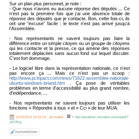
Sur un plan plus personnel, je note :
- Que nous n'avons eu aucune réponse des députés ... Ce
n'est pas la première fois que j'ai une absence totale de
réponse des députés que je contacte. Bon, cette fois-ci, ils
ont une "excuse" facile : le texte n'est pas arrivé jusqu'à
l'Assemblée.
- Nos représentants ne savent toujours pas faire la
différence entre un simple citoyen ou un groupe de citoyens
qui les contacte et la presse, ce qui amène des réponses
totalement déplacées sans aucun fond sur lequel discuter.
C'est fort dommage.
- Le logiciel libre dans la représentation nationale, ce n'est
pas encore ça ... Mais ce n'est pas un scoop :
http://www.pcinpact.com/news/71622-assemblee-nationale-
ubuntu-windows-briand.htm
. Ça pose de véritables
problèmes en terme d'accessibilité au plus grand nombre,
d'indépendance, ...
- Nos représentants ne savent toujours pas utiliser les
fonctions « Répondre à tous » et « Cci » de leur MUA.
-
11/03/2014 16:52:54 - permalink
-
http://jonathan.michalon.eu/shaarli/?
u5O8ng
nomarkdown