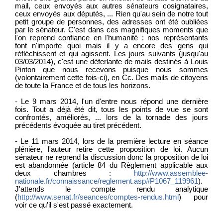
mail, ceux envoyés aux autres sénateurs cosignataires,
ceux envoyés aux députés, ... Rien qu'au sein de notre tout
petit groupe de personnes, des adresses ont été oubliées
par le sénateur. C'est dans ces magnifiques moments que
l'on reprend confiance en l'humanité : nos représentants
font n'importe quoi mais il y a encore des gens qui
réfléchissent et qui agissent. Les jours suivants (jusqu'au
03/03/2014), c'est une déferlante de mails destinés à Louis
Pinton que nous recevons puisque nous sommes
(volontairement cette fois-ci), en Cc. Des mails de citoyens
de toute la France et de tous les horizons.
- Le 9 mars 2014, l'un d'entre nous répond une dernière
fois. Tout a déjà été dit, tous les points de vue se sont
confrontés, améliorés, ... lors de la tornade des jours
précédents évoquée au tiret précédent.
- Le 11 mars 2014, lors de la première lecture en séance
plénière, l'auteur retire cette proposition de loi. Aucun
sénateur ne reprend la discussion donc la proposition de loi
est abandonnée (article 84 du Règlement applicable aux
deux chambres :
http://www.assemblee-
nationale.fr/connaissance/reglement.asp#P1067_119961
).
J'attends le compte rendu analytique
(
http://www.senat.fr/seances/comptes-rendus.html
) pour
voir ce qu'il s'est passé exactement.