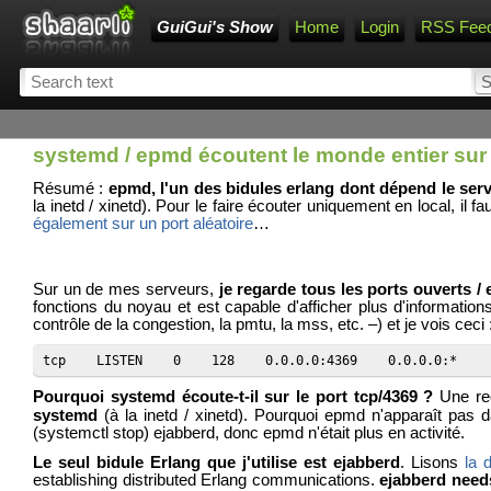
GuiGui's Show
Home
Login
RSS Fee
systemd / epmd écoutent le monde entier sur 
Résumé :
epmd, l'un des bidules erlang dont dépend le ser
la inetd / xinetd). Pour le faire écouter uniquement en local, il
également sur un port aléatoire
…
Sur un de mes serveurs,
je regarde tous les ports ouverts /
fonctions du noyau et est capable d'afficher plus d'informations
contrôle de la congestion, la pmtu, la mss, etc. ‒) et je vois ceci 
tcp    LISTEN    0    128    0.0.0.0:4369    0.0.0.0:*    
Pourquoi systemd écoute-t-il sur le port tcp/4369 ?
Une rec
systemd
(à la inetd / xinetd). Pourquoi epmd n'apparaît pas da
(systemctl stop) ejabberd, donc epmd n'était plus en activité.
Le seul bidule Erlang que j'utilise est ejabberd
. Lisons
la 
establishing distributed Erlang communications.
ejabberd need