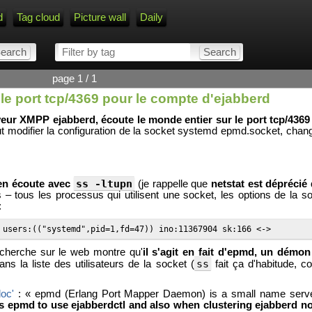
d
Tag cloud
Picture wall
Daily
page 1 / 1
le port tcp/4369 pour le compte d'ejabberd
veur XMPP ejabberd, écoute le monde entier sur le port tcp/4369
 faut modifier la configuration de la socket systemd epmd.socket, chan
ss -ltupn
 en écoute avec
(je rappelle que
netstat est dépréci
 ‒ tous les processus qui utilisent une socket, les options de la so
:
 users:(("systemd",pid=1,fd=47)) ino:11367904 sk:166 <->
herche sur le web montre qu'
il s'agit en fait d'epmd, un démon
ss
ns la liste des utilisateurs de la socket (
fait ça d'habitude, co
doc'
: « epmd (Erlang Port Mapper Daemon) is a small name serve
s epmd to use ejabberdctl and also when clustering ejabberd n