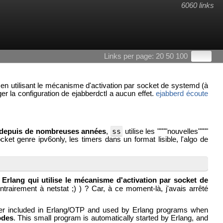
6060 links
Links per page:
20
50
100
en utilisant le mécanisme d'activation par socket de systemd (à
ger la configuration de ejabberdctl a aucun effet.
ejabberd écoute
ss
é depuis de nombreuses années
,
utilise les """"nouvelles""""
cket genre ipv6only, les timers dans un format lisible, l'algo de
 Erlang qui utilise le mécanisme d'activation par socket de
ntrairement à netstat ;) ) ? Car, à ce moment-là, j'avais arrêté
r included in Erlang/OTP and used by Erlang programs when
odes
. This small program is automatically started by Erlang, and