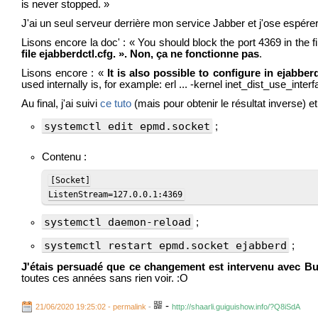
is never stopped. »
J'ai un seul serveur derrière mon service Jabber et j'ose espére
Lisons encore la doc' : « You should block the port 4369 in the 
file ejabberdctl.cfg. ». Non, ça ne fonctionne pas
.
Lisons encore : «
It is also possible to configure in ejabbe
used internally is, for example: erl ... -kernel inet_dist_use_inter
Au final, j'ai suivi
ce tuto
(mais pour obtenir le résultat inverse) et 
systemctl edit epmd.socket
;
Contenu :
[Socket]

ListenStream=127.0.0.1:4369
systemctl daemon-reload
;
systemctl restart epmd.socket ejabberd
;
J'étais persuadé que ce changement est intervenu avec Bu
toutes ces années sans rien voir. :O
-
21/06/2020 19:25:02 - permalink
-
http://shaarli.guiguishow.info/?Q8iSdA