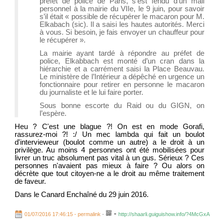
préfet de police de Paris, s’est fendu d’un mail
personnel à la mairie du VIIe, le 9 juin, pour savoir
s’il était « possible de récupérer le macaron pour M.
Elkabach (sic). Il a saisi les hautes autorités. Merci
à vous. Si besoin, je fais envoyer un chauffeur pour
le récupérer ».
La mairie ayant tardé à répondre au préfet de
police, Elkabbach est monté d’un cran dans la
hiérarchie et a carrément saisi la Place Beauvau.
Le ministère de l’Intérieur a dépêché en urgence un
fonctionnaire pour retirer en personne le macaron
du journaliste et le lui faire porter.
Sous bonne escorte du Raid ou du GIGN, on
l’espère.
Heu ? C'est une blague ?! On est en mode Gorafi,
rassurez-moi ?! :/ Un mec lambda qui fait un boulot
d'intervieweur (boulot comme un autre) a le droit à un
privilège. Au moins 4 personnes ont été mobilisées pour
livrer un truc absolument pas vital à un gus. Sérieux ? Ces
personnes n'avaient pas mieux à faire ? Ou alors on
décrète que tout citoyen-ne a le droit au même traitement
de faveur.
Dans le Canard Enchaîné du 29 juin 2016.
-
01/07/2016 17:46:15 - permalink
-
http://shaarli.guiguishow.info/?4McGxA