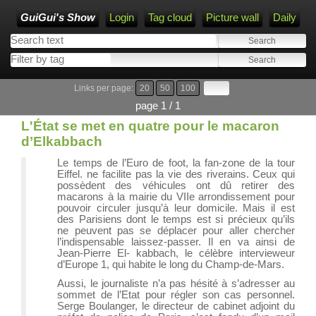
GuiGui's Show
Login
Tag cloud
Picture wall
Daily
Links per page:
20
50
100
page 1 / 1
L'État se met en quatre pour le macaron
d’Elkabbach
Le temps de l’Euro de foot, la fan-zone de la tour
Eiffel. ne facilite pas la vie des riverains. Ceux qui
possèdent des véhicules ont dû retirer des
macarons à la mairie du VIIe arrondissement pour
pouvoir circuler jusqu’à leur domicile. Mais il est
des Parisiens dont le temps est si précieux qu’ils
ne peuvent pas se déplacer pour aller chercher
l’indispensable laissez-passer. Il en va ainsi de
Jean-Pierre El- kabbach, le célèbre intervieweur
d’Europe 1, qui habite le long du Champ-de-Mars.
Aussi, le journaliste n’a pas hésité à s’adresser au
sommet de l’Etat pour régler son cas personnel.
Serge Boulanger, le directeur de cabinet adjoint du