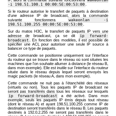
-i 198.51.100.1 00:00:5E:00:53:00
.
Si le routeur autorise le transfert de paquets à destination
d'une adresse IP de broadcast, alors la commande
wakeonlan -i
suivante fonctionnera
198.51.100.255 00:00:5E:00:53:00
.
Sur du matos H3C, le transfert de paquets IP vers une
ip forward-
adresse de broadcast, ça se dit
broadcast
. En fonction des modèles, il est possible de
spécifier une ACL pour autoriser une seule IP source à
balancer ce type de paquets.
Cette commande se positionne uniquement sur l'interface
du routeur qui se trouve dans le réseau où sont situées les
machines que l'on souhaite allumer à distance (le réseau B,
dans mon exemple). Elle est inutile sur l'interface du routeur
située dans le réseau depuis lequel seront envoyés les
magic packets (le réseau A, dans mon exemple).
Cette commande ne nuit pas à l'étanchéité des réseaux
(virtuels ou non). Tous les paquets IP de broadcast ne
seront pas transférés dans tous les réseaux sur lesquels
ip forward-broadcast
a été activé. Dans mon
exemple, seuls les paquets IP émis depuis tout réseau
(dont le réseau A) et ayant 198.51.100.255 comme IP de
destination seront transférés dans le réseau B. Les paquets
destinés à 192.0.2.255 ne seront pas transférés dans le