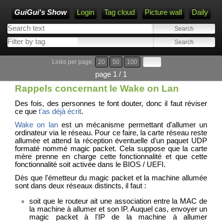
GuiGui's Show
Login
Tag cloud
Picture wall
Daily
Links per page:
20
50
100
page 1 / 1
Rappels concernant le Wake on Lan
Des fois, des personnes te font douter, donc il faut réviser
ce que
t'as déjà écrit
.
Wake on lan
est un mécanisme permettant d'allumer un
ordinateur via le réseau. Pour ce faire, la carte réseau reste
allumée et attend la réception éventuelle d'un paquet UDP
formaté nommé magic packet. Cela suppose que la carte
mère prenne en charge cette fonctionnalité et que cette
fonctionnalité soit activée dans le BIOS / UEFI.
Dès que l'émetteur du magic packet et la machine allumée
sont dans deux réseaux distincts, il faut :
soit que le routeur ait une association entre la MAC de
la machine à allumer et son IP. Auquel cas, envoyer un
magic packet à l'IP de la machine à allumer