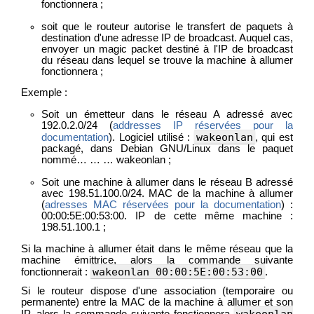
fonctionnera ;
soit que le routeur autorise le transfert de paquets à
destination d'une adresse IP de broadcast. Auquel cas,
envoyer un magic packet destiné à l'IP de broadcast
du réseau dans lequel se trouve la machine à allumer
fonctionnera ;
Exemple :
Soit un émetteur dans le réseau A adressé avec
192.0.2.0/24 (
addresses IP réservées pour la
wakeonlan
documentation
). Logiciel utilisé :
, qui est
packagé, dans Debian GNU/Linux dans le paquet
nommé… … … wakeonlan ;
Soit une machine à allumer dans le réseau B adressé
avec 198.51.100.0/24. MAC de la machine à allumer
(
adresses MAC réservées pour la documentation
) :
00:00:5E:00:53:00. IP de cette même machine :
198.51.100.1 ;
Si la machine à allumer était dans le même réseau que la
machine émittrice, alors la commande suivante
wakeonlan 00:00:5E:00:53:00
fonctionnerait :
.
Si le routeur dispose d'une association (temporaire ou
permanente) entre la MAC de la machine à allumer et son
wakeonlan
IP, alors la commande suivante fonctionnera