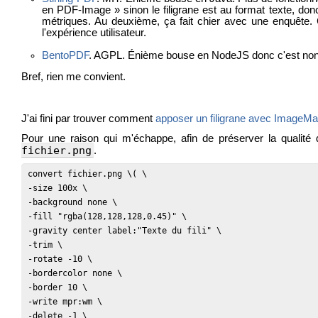
en PDF-Image » sinon le filigrane est au format texte, donc
métriques. Au deuxième, ça fait chier avec une enquête. C
l'expérience utilisateur.
BentoPDF
. AGPL. Énième bouse en NodeJS donc c'est non. M
Bref, rien me convient.
J'ai fini par trouver comment
apposer un filigrane avec ImageMa
Pour une raison qui m'échappe, afin de préserver la qualité
fichier.png
.
convert fichier.png \( \

-size 100x \

-background none \

-fill "rgba(128,128,128,0.45)" \

-gravity center label:"Texte du fili" \

-trim \

-rotate -10 \

-bordercolor none \

-border 10 \

-write mpr:wm \

-delete -1 \
