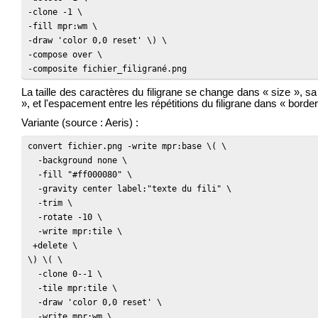
-clone -1 \

-fill mpr:wm \

-draw 'color 0,0 reset' \) \

-compose over \

-composite fichier_filigrané.png
La taille des caractères du filigrane se change dans « size », sa 
», et l'espacement entre les répétitions du filigrane dans « border
Variante (source : Aeris) :
convert fichier.png -write mpr:base \( \

  -background none \

  -fill "#ff000080" \

  -gravity center label:"texte du fili" \

  -trim \

  -rotate -10 \

  -write mpr:tile \

 +delete \

\) \( \

  -clone 0--1 \

  -tile mpr:tile \

  -draw 'color 0,0 reset' \

  -write mpr:wm \
