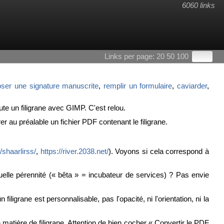
6060 links
Links per page:
20
50
100
ser une signature manuscrite
,
remplir un formulaire
,
caviarder
,
te un filigrane avec GIMP. C'est relou.
rer au préalable un fichier PDF contenant le filigrane.
/shaarlirss/
,
https://river.2038.net/
). Voyons si cela correspond à
uelle pérennité (« bêta » = incubateur de services) ? Pas envie
grane est personnalisable, pas l'opacité, ni l'orientation, ni la
n matière de filigrane. Attention de bien cocher « Convertir le PDF