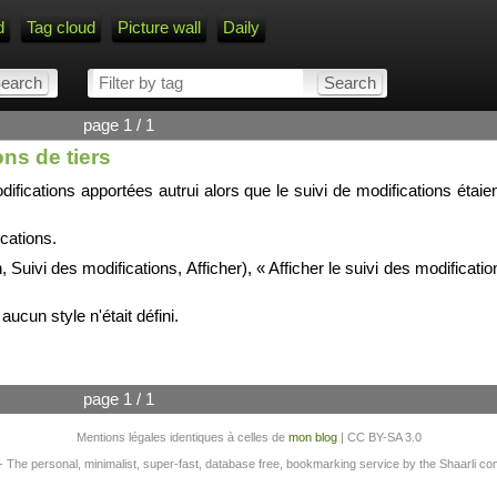
d
Tag cloud
Picture wall
Daily
page 1 / 1
ons de tiers
difications apportées autrui alors que le suivi de modifications étaie
ications.
 Suivi des modifications, Afficher), « Afficher le suivi des modificati
aucun style n'était défini.
page 1 / 1
Mentions légales identiques à celles de
mon blog
| CC BY-SA 3.0
- The personal, minimalist, super-fast, database free, bookmarking service by the Shaarli c