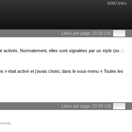
6060 links
Links per page:
20
50
100
nt activés. Normalement, elles sont signalées par un style (ex. :
ons » était activé et j'avais choisi, dans le sous-menu « Toutes les
Links per page:
20
50
100
ommunity