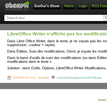
GuiGui's Show
Home
Login
RSS Fee
LibreOffice Writer n'affiche pas les modificati
Dans Libre Office Writer, dans le texte, je ne voyais pas les mo
suppression : couleur + rayée).
Dans Édition, Suivi des modifications, Gérer, je voyais les modif
Dans la barre d'outils de suivi des modifications (ou dans Édition,
modifications dans le texte ».
Solution : dans Outils, Options, LibreOffice Writer, Modifications, 
-
17/04/2026 20:13:41 - permalink
-
http://shaarli.guiguishow.info/?N8Lepw
Shaarli