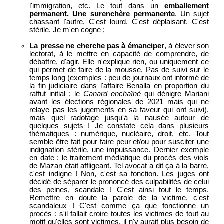
l'immigration, etc. Le tout dans un
emballement
permanent. Une surenchère permanente
. Un sujet
chassant l'autre. C'est lourd. C'est déplaisant. C'est
stérile. Je m'en cogne ;
La presse ne cherche pas à émanciper
, à élever son
lectorat, à le mettre en capacité de comprendre, de
débattre, d'agir. Elle n'explique rien, ou uniquement ce
qui permet de faire de la mousse. Pas de suivi sur le
temps long (exemples : peu de journaux ont informé de
la fin judiciaire dans l'affaire Benalla en proportion du
raffut initial ; le
Canard enchaîné
qui dénigre Mariani
avant les élections régionales de 2021 mais qui ne
relaye pas les jugements en sa faveur qui ont suivi),
mais quel radotage jusqu'à la nausée autour de
quelques sujets ! Je constate cela dans plusieurs
thématiques : numérique, nucléaire, droit, etc. Tout
semble être fait pour faire peur et/ou pour susciter une
indignation stérile, une impuissance. Dernier exemple
en date : le traitement médiatique du procès des viols
de Mazan était affligeant. Tel avocat a dit ça à la barre,
c'est indigne ! Non, c'est sa fonction. Les juges ont
décidé de séparer le prononcé des culpabilités de celui
des peines, scandale ! C'est ainsi tout le temps.
Remettre en doute la parole de la victime, c'est
scandaleux ! C'est comme ça que fonctionne un
procès : s'il fallait croire toutes les victimes de tout au
motif qu'elles sont victimes, il n'y aurait plus besoin de