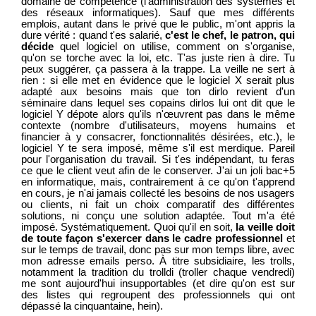
domaine de compétence (l'administration des systèmes et
des réseaux informatiques). Sauf que mes différents
emplois, autant dans le privé que le public, m'ont appris la
dure vérité : quand t'es salarié,
c'est le chef, le patron, qui
décide
quel logiciel on utilise, comment on s'organise,
qu'on se torche avec la loi, etc. T'as juste rien à dire. Tu
peux suggérer, ça passera à la trappe. La veille ne sert à
rien : si elle met en évidence que le logiciel X serait plus
adapté aux besoins mais que ton dirlo revient d'un
séminaire dans lequel ses copains dirlos lui ont dit que le
logiciel Y dépote alors qu'ils n'œuvrent pas dans le même
contexte (nombre d'utilisateurs, moyens humains et
financier à y consacrer, fonctionnalités désirées, etc.), le
logiciel Y te sera imposé, même s'il est merdique. Pareil
pour l'organisation du travail. Si t'es indépendant, tu feras
ce que le client veut afin de le conserver. J'ai un joli bac+5
en informatique, mais, contrairement à ce qu'on t'apprend
en cours, je n'ai jamais collecté les besoins de nos usagers
ou clients, ni fait un choix comparatif des différentes
solutions, ni conçu une solution adaptée. Tout m'a été
imposé. Systématiquement. Quoi qu'il en soit,
la veille doit
de toute façon s'exercer dans le cadre professionnel
et
sur le temps de travail, donc pas sur mon temps libre, avec
mon adresse emails perso. À titre subsidiaire, les trolls,
notamment la tradition du trolldi (troller chaque vendredi)
me sont aujourd'hui insupportables (et dire qu'on est sur
des listes qui regroupent des professionnels qui ont
dépassé la cinquantaine, hein).