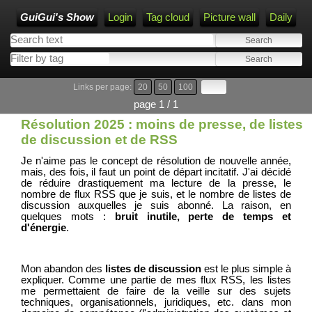
GuiGui's Show
Login
Tag cloud
Picture wall
Daily
Links per page:
20
50
100
page 1 / 1
Résolution 2025 : moins de presse, de listes
de discussion et de RSS
Je n'aime pas le concept de résolution de nouvelle année,
mais, des fois, il faut un point de départ incitatif. J'ai décidé
de réduire drastiquement ma lecture de la presse, le
nombre de flux RSS que je suis, et le nombre de listes de
discussion auxquelles je suis abonné. La raison, en
quelques mots :
bruit inutile, perte de temps et
d'énergie
.
Mon abandon des
listes de discussion
est le plus simple à
expliquer. Comme une partie de mes flux RSS, les listes
me permettaient de faire de la veille sur des sujets
techniques, organisationnels, juridiques, etc. dans mon