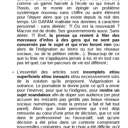
comme un gamin harcelé à l'école ou qui meurt à
l'hosto, on te monte en épingle un problème
systémique nouveau sans chiffre ou autre élément
pour l'étayer alors que ça existe depuis la nuit des
temps. Un GAFAM maltraite nos données à caractère
personnel : sans dééééc' ?! Où est la nouveauté ?
Macron est de droite. Ses gouvernements aussi. Sans
déééc ?! Bref,
la presse ça revient à filer des
morceaux d'infos à des gens qui ne sont pas
concernés par le sujet et qui n'en feront rien
(ou
alors de l'indignation au bistro ou sur les réseaux
sociaux, ou de la pétition stérile…). Beaucoup de ce
que tu liras ne s'appliquera jamais à toi, et en tout cas
pas tel quel, car ton parcours de vie est différent ;
L'essentiel des articles sont
incomplets et/ou
superficiels et/ou inexacts
et/ou excessivement sûrs
de la solution qu'ils proposent. Vulgarisation à
outrance. Le journaliste te donne juste ce qu'il a envie
pour t'énerver, pour que tu t'indignes, pour
rendre un
sujet scandaleux
afin de doper son audience (on peut
accuser les mézants pas gentils pas beaux réseaux
sociaux numériques, mais la presse a fait et fait tout
pareil). Alors que toute personne qui s'est déjà
retrouvée au cœur d'une prise de décision, que ce soit
dans le professionnel ou l'associatif, sait qu'une
décision a été prise dans un contexte comprenant
trouzemilles contraintes, que le choix a été difficile, qu'il