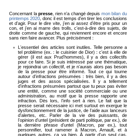
Concernant la
presse
, rien n'a changé depuis
mon bilan du
printemps 2020
, donc il est temps d'en tirer les conclusions
et d'agir. Pour le dire vite, j'en ai assez d'être pris pour un
con, et j'en ai marre des trolls, c'est-à-dire des sujets, de
droite comme de gauche, qui reviennent encore et encore
sans rien faire avancer. Plus précisément :
L'essentiel des articles sont inutiles. Telle personne a
tel problème (ex. : le cuisinier de Dior) : c'est à elle de
gérer (il est aux Prud'hommes), il y a des collectifs
pour ce faire. Si je suis intéressé par une thématique,
je rejoindrai un collectif, et je n'aurais alors pas besoin
de la presse pour être informé. Tout ce qui tourne
autour d'infractions présumées : très bien, il y a des
juges et des assos spécialisées. Il y a tellement
d'infractions présumées partout que tu peux pas éviter
une entité, comme une société commerciale ou une
administration, au motif que la presse rapporte une
infraction. Dès lors, l'info sert à rien. Le fait que la
presse serait nécessaire ici met surtout en exergue le
dysfonctionnement de la justice, de l'aide aux lanceurs
d'alertes, etc. Parler de la vie des puissants, de
l'opinion d'untel (président de parti politique, par ex.), de
la dernière phrase d'untel (Macron, par ex.), tout
personnifier, tout ramener à Macron, Arnault, et à
quelques autres, ça va bien. À partir d'un seul cas,