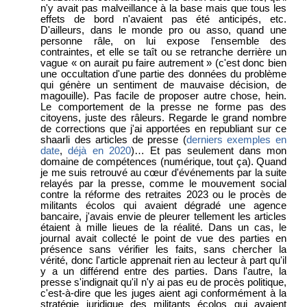
n'y avait pas malveillance à la base mais que tous les
effets de bord n'avaient pas été anticipés, etc.
D'ailleurs, dans le monde pro ou asso, quand une
personne râle, on lui expose l'ensemble des
contraintes, et elle se taît ou se retranche derrière un
vague « on aurait pu faire autrement » (c'est donc bien
une occultation d'une partie des données du problème
qui génère un sentiment de mauvaise décision, de
magouille). Pas facile de proposer autre chose, hein.
Le comportement de la presse ne forme pas des
citoyens, juste des râleurs. Regarde le grand nombre
de corrections que j'ai apportées en republiant sur ce
shaarli des articles de presse (
derniers exemples en
date
,
déjà en 2020
)… Et pas seulement dans mon
domaine de compétences (numérique, tout ça). Quand
je me suis retrouvé au cœur d'événements par la suite
relayés par la presse, comme le mouvement social
contre la réforme des retraites 2023 ou le procès de
militants écolos qui avaient dégradé une agence
bancaire, j'avais envie de pleurer tellement les articles
étaient à mille lieues de la réalité. Dans un cas, le
journal avait collecté le point de vue des parties en
présence sans vérifier les faits, sans chercher la
vérité, donc l'article apprenait rien au lecteur à part qu'il
y a un différend entre des parties. Dans l'autre, la
presse s'indignait qu'il n'y ai pas eu de procès politique,
c'est-à-dire que les juges aient agi conformément à la
stratégie juridique des militants écolos qui avaient