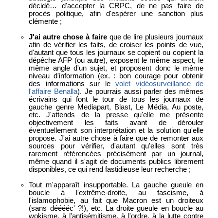
décidé… d'accepter la CRPC, de ne pas faire de
procès politique, afin d'espérer une sanction plus
clémente ;
J'ai autre chose à faire
que de lire plusieurs journaux
afin de vérifier les faits, de croiser les points de vue,
d'autant que tous les journaux se copient ou copient la
dépêche AFP (ou autre), exposent le même aspect, le
même angle d'un sujet, et proposent donc le même
niveau d'information (ex. : bon courage pour obtenir
des informations sur le
volet vidéosurveillance de
l'affaire Benalla
). Je pourrais aussi parler des mêmes
écrivains qui font le tour de tous les journaux de
gauche genre Mediapart, Blast, Le Média, Au poste,
etc. J'attends de la presse qu'elle me présente
objectivement les faits avant de dérouler
éventuellement son interprétation et la solution qu'elle
propose. J'ai autre chose à faire que de remonter aux
sources pour vérifier, d'autant qu'elles sont très
rarement référencées précisément par un journal,
même quand il s'agit de documents publics librement
disponibles, ce qui rend fastidieuse leur recherche ;
Tout m'apparaît insupportable. La gauche gueule en
boucle à l'extrême-droite, au fascisme, à
l'islamophobie, au fait que Macron est un droiteux
(sans dééééc' ?!), etc. La droite gueule en boucle au
wokisme, à l'antisémitisme, à l'ordre, à la lutte contre