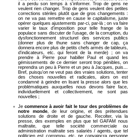
il a perdu son temps à s'informer. Trop de gens ne
veulent rien changer. Trop de gens veulent des petites
corrections stériles plutôt que de gros changements :
on ne va pas remettre en cause le capitalisme, juste
opérer quelques ajustements par-ci, par-là ; on va faire
varier le taux d'imposition pour telle frange de la
populace sans discuter de l'usage, de la corruption, du
dysfonctionnement structurel des services publics
(donner plus de thune sans changer de cap, ça
donnera encore plus de petits chefs armés de tableurs,
d'indicateurs, etc. qui feront de la merde) ; on va
prendre à Pierre pour habiller Paul et quand les
gémissements de ce dernier seront trop pénibles, on
reprendra un peu à Pierre et un peu à Jacques, puis…
Bref, puisqu'on ne veut pas des vraies solutions, tenter
des choses nouvelles et radicales, alors on est
condamné à geindre en lisant la presse alors que les
problématiques auxquelles nous devons faire face,
individuellement et collectivement, ne sont pas
nouvelles ;
Je
commence à avoir fait le tour des problèmes de
notre monde
, de leur origine, et des prétendues
solutions de droite et de gauche. Recolter, via la
presse, des exemples en plus que tel GAFAM nous
maltraite, que telle société commerciale ou
administration maltraite ses salariés / agents, que tel
politicien est corrompu, etc. ne convaincra personne