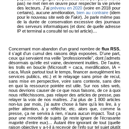
pas) ne met rien en œuvre pour respecter la vie privée
des lecteurs. J'ai
prévenu en 2020
(voire en 2018 pour
certains), aucune amélioration,
bien au contraire
(idem
pour le nouveau site web de
Fakir
). Je parle même pas
de la durée de conservation excessive des journaux
des serveurs informatiques (et donc de quelle adresse
IP et terminal a consulté tel ou tel article)…
Concernant mon abandon d'un grand nombre de
flux RSS
,
il s'agit d'un cumul des raisons déjà exposées. D'une part,
ceux qui servaient ma veille "professionnelle", dont j'admets
désormais qu'elle est vaine, deviennent inutiles. De l'autre,
les trolls en boucle (Microsoft = caca, merdification, IA =
caca, Musk partout tout le temps, financer aveuglément les
services publics, etc.) et le relayage sans prise de recul,
sans mise en perspective, voire sans contexte, sans dire
en quoi la ressource pointée est utile. Sur nos sites web,
nous devrions causer de ce que nous faisons, de ce à quoi
nous réfléchissons, pas relayer des articles de presse, pas
relayer la voix de nos maîtres. J'ai plus de 1 800 articles
non-lus par mois, j'ai autre chose à faire qu'à les lire, à y
prêter attention, à y réfléchir, etc. alors que, comme la
presse, ça ne servira à rien, n'aura aucun impact. Tout ça
pour une minorité de sujets (je reste ignare de l'écrasante
majorité d'entre eux)… Autant être ignorant de tout (quelle
raison objective y a-t-il à recevoir de l'info sur tel sujet plutôt