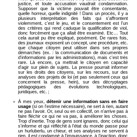
justice, et toute accusation vaudrait condamnation.
Supposer que la victime pouvait être consentante,
quelle horreur, quelle indignité ! Dans un procès, il y a
plusieurs interprétation des faits qui s'affrontent
violemment, c'est le jeu, et le consentement est l'un
des critères qui rend caduque la qualification de viol,
donc forcément que ça allait être examiné. Etc… Tout
cela aurait pu être expliqué, posément. De rares fois,
des journaux exposent un concept, une procédure, etc.
que chaque citoyen peut utiliser dans ses propres
démarches (ex. : la communication de documents et
d'informations par les administrations), mais c'est très
rare. Là encore, ça mettrait le citoyen en capacité
d'agir sur plein de sujets. La presse pourrait informer
sur les droits des citoyens, sur les recours, sur des
analyses des projets de loi (et pas seulement ceux qui
concernent la presse, hein), sur des décryptages
pédagogiques des évolutions technologiques,
juridiques, etc. ;
À mes yeux,
détenir une information sans en faire
usage
(si on l'estime nécessaire), ne sert à rien, autant
ne pas l'avoir. Or, seul ou en collectif, on n'arrive pas à
faire fléchir ce qui ne va pas, à améliorer les choses.
Trop d'inertie. Trop de gens sont ignares, donc celui qui
s'informe et qui réfléchit à l'état du monde passe pour
un hurluberlu, un chieur, et ses analyses ne servent à
rien, il est condamné à l'impuissance, à l'inaction, donc