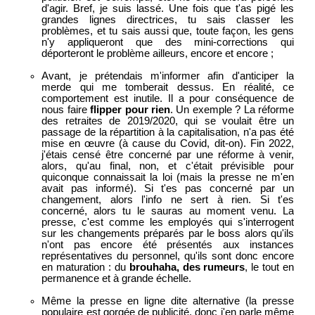
d'agir. Bref, je suis lassé. Une fois que t'as pigé les
grandes lignes directrices, tu sais classer les
problèmes, et tu sais aussi que, toute façon, les gens
n'y appliqueront que des mini-corrections qui
déporteront le problème ailleurs, encore et encore ;
Avant, je prétendais m'informer afin d'anticiper la
merde qui me tomberait dessus. En réalité, ce
comportement est inutile. Il a pour conséquence de
nous faire
flipper pour rien
. Un exemple ? La réforme
des retraites de 2019/2020, qui se voulait être un
passage de la répartition à la capitalisation, n'a pas été
mise en œuvre (à cause du Covid, dit-on). Fin 2022,
j'étais censé être concerné par une réforme à venir,
alors, qu'au final, non, et c'était prévisible pour
quiconque connaissait la loi (mais la presse ne m'en
avait pas informé). Si t'es pas concerné par un
changement, alors l'info ne sert à rien. Si t'es
concerné, alors tu le sauras au moment venu. La
presse, c'est comme les employés qui s'interrogent
sur les changements préparés par le boss alors qu'ils
n'ont pas encore été présentés aux instances
représentatives du personnel, qu'ils sont donc encore
en maturation : du
brouhaha, des rumeurs
, le tout en
permanence et à grande échelle.
Même la presse en ligne dite alternative (la presse
populaire est gorgée de publicité, donc j'en parle même